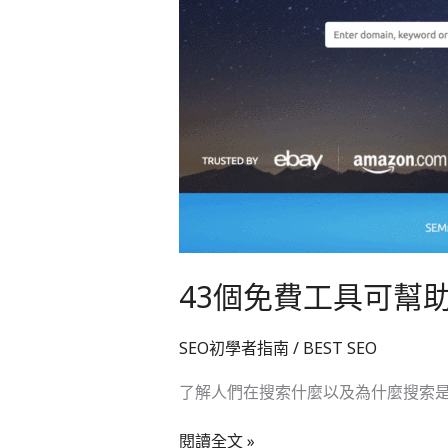
可
幫
助
您
找
到
人
們
搜
索
的
內
43個免費工具可幫
容
SEO初學者指南
/
BEST SEO
了解人們在搜索什麼以及為什麼搜索是
閱讀全文 »