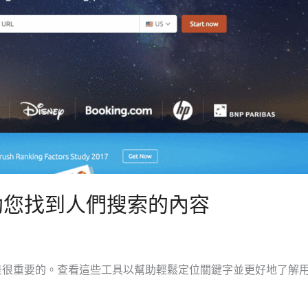
助您找到人們搜索的內容
很重要的。查看這些工具以幫助輕鬆定位關鍵字並更好地了解用戶。