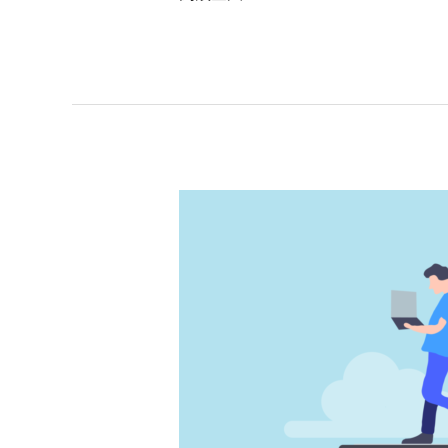
Google
自
動
完
成：
完
整
的
SEO
指