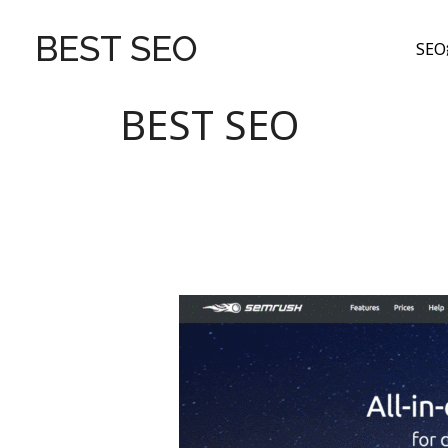
跳
至
BEST SEO
SE
主
要
BEST SEO
內
容
43
個
免
費
工
具