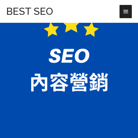
跳
主
BEST SEO
至
主
要
要
選
內
容
單