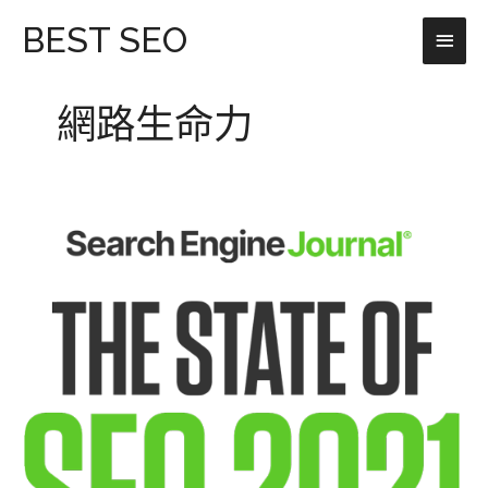
跳
主
BEST SEO
至
主
要
要
網路生命力
選
內
容
單
如
何
衡
量
核
心
網
絡
生
命
力