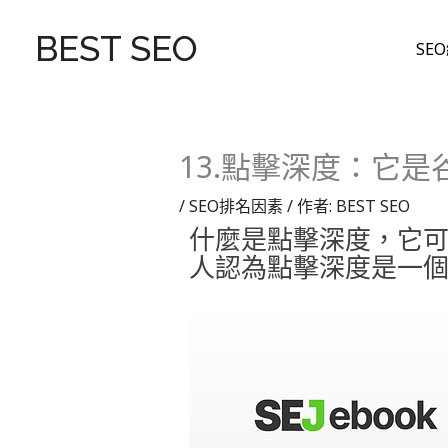
跳
至
BEST SEO
SE
主
要
內
容
13.點擊深度：它是
/
SEO排名因素
/ 作者:
BEST SEO
什麼是點擊深度，它可以
人認為點擊深度是一