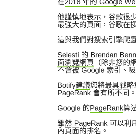
在
2018 年的 Google Web
他謹慎地表示，谷歌很
最強大的頁面，谷歌在
這與我們對搜索引擎爬
Selesti 的 Brendan Be
面瀏覽網頁
（除非您的
不會被 Google 索
Botify
建議
您將最具戰略
PageRank 會有所不同
Google 的
PageRank
算
雖然 PageRank 可
內頁面的排名。