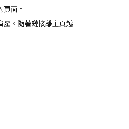
的頁面。
資產。
隨著鏈接離主頁越