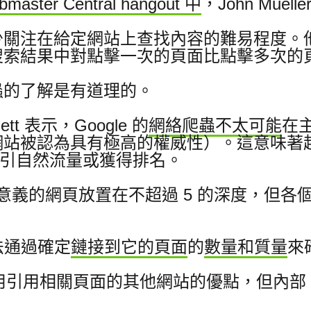
master Central hangout 中
，John Mue
少關注在給定網站上查找內容的難易程度。
搜索結果中對點擊一次的頁面比點擊多次的
蟲的了解是有道理的。
nnett 表示，Google 的
網絡爬蟲不太可能
在
網站被認為具有極高的權威性）。
這意味著超
引、吸引自然流量或獲得排名。
意義的網頁放置在不超過 5 的深度，但各
。
法通過確定
鏈接到它的頁面
的
數量和質量
來
以利用引用相關頁面的其他網站的優點，但內部 P