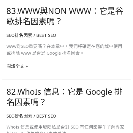
嗎？
83.WWW與NON WWW：它是谷
83.WWW
與
歌排名因素嗎？
NON
WWW：
SEO排名因素
/
BEST SEO
它
是
www對SEO重要嗎？在本章中，我們將確定在您的域中使用
谷
或排除 www 是否是 Google 排名因素。
歌
排
閱讀全文 »
名
因
素
82.WhoIs 信息：它是 Google 排
82.WhoIs
嗎？
信
名因素嗎？
息：
它
SEO排名因素
/
BEST SEO
是
Google
WhoIs 信息或使用域隱私是否對 SEO 有任何影響？了解專家
排