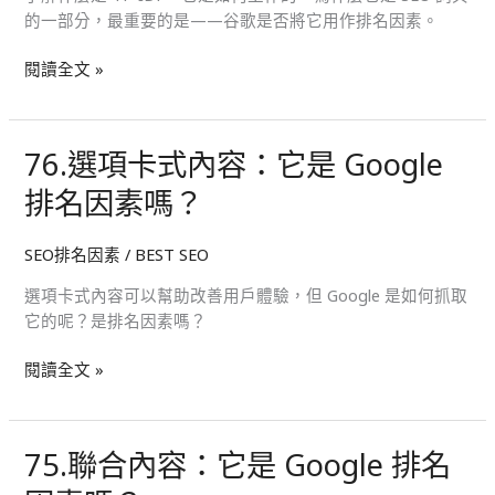
名
的一部分，最重要的是——谷歌是否將它用作排名因素。
因
素
閱讀全文 »
嗎？
76.選項卡式內容：它是 Google
76.
選
排名因素嗎？
項
卡
SEO排名因素
/
BEST SEO
式
內
選項卡式內容可以幫助改善用戶體驗，但 Google 是如何抓取
容：
它的呢？是排名因素嗎？
它
是
閱讀全文 »
Google
排
名
75.聯合內容：它是 Google 排名
75.
因
聯
素