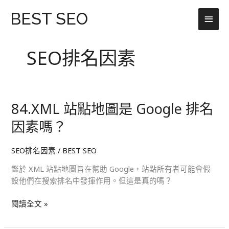
跳
主
BEST SEO
至
主
要
要
SEO排名因素
選
內
容
單
84.XML 站點地圖是 Google 排名
84.XML
站
因素嗎？
點
地
SEO排名因素
/
BEST SEO
圖
是
鑑於 XML 站點地圖旨在幫助 Google，站點所有者可能會假
Google
設他們在搜索排名中發揮作用。但這是真的嗎？
排
名
閱讀全文 »
因
素