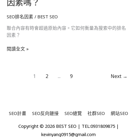
因素嗎？
合
嗎？
內
SEO排名因素
/
BEST SEO
容：
它
聯合內容有時會超過原始內容。它如何衡量為搜索中的排名
是
因素？
Google
排
閱讀全文 »
名
因
素
嗎？
1
2
...
9
Next
→
SEO計畫
SEO反向鏈接
SEO總覽
社群SEO
網站SEO
Copyright © 2026
BEST SEO
| TEL:0931809875 |
kevinyang0915@gmail.com