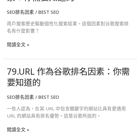
搜
嗎？
SEO排名因素
/
BEST SEO
索
歷
用戶搜索歷史驅動個性化搜索結果。這個因素對谷歌搜索排
史
名有什麼影響？
作
為
閱讀全文 »
谷
歌
排
79.URL 作為谷歌排名因素：你需
79.URL
名
作
因
要知道的
為
素：
谷
你
SEO排名因素
/
BEST SEO
歌
需
排
要
一些人認為，在其 URL 中包含關鍵字的網站比具有更通用
名
知
URL 的網站具有排名優勢。這是谷歌所說的。
因
道
素：
的
閱讀全文 »
你