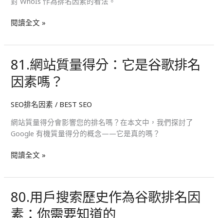
對 WhoIs 作為排名因素的看法。
名
因
閱讀全文 »
素
嗎？
81.網站質量得分：它是谷歌排名
81.
網
因素嗎？
站
質
SEO排名因素
/
BEST SEO
量
得
網站質量得分會影響您的排名嗎？在本文中，我們探討了
分：
Google 有機質量得分的概念——它是真的嗎？
它
是
閱讀全文 »
谷
歌
排
80.用戶搜索歷史作為谷歌排名因
80.
名
用
因
素：你需要知道的
戶
素