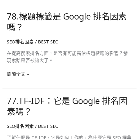
需
要
78.標題標籤是 Google 排名因素
78.
知
標
道
嗎？
題
的
標
SEO排名因素
/
BEST SEO
籤
是
在提高搜索排名方面，是否有可能高估標題標籤的影響？發
Google
現索賠是否被誇大了。
排
名
閱讀全文 »
因
素
嗎？
77.TF-IDF：它是 Google 排名因
77.TF-
IDF：
素嗎？
它
是
SEO排名因素
/
BEST SEO
Google
排
了解什麼是 TF-IDF，它是如何工作的，為什麼它是 SEO 詞典