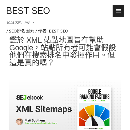
跳
主
BEST SEO
84.XML 站點地圖是 Google 排名
至
主
因素嗎？
要
要
選
內
/
SEO排名因素
/ 作者:
BEST SEO
容
鑑於 XML 站點地圖旨在幫助
單
Google，站點所有者可能會假設
他們在搜索排名中發揮作用。
但
這是真的嗎？