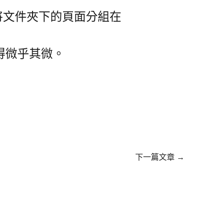
將文件夾下的頁面分組在
變得微乎其微。
下一篇文章
→