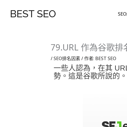
跳
至
BEST SEO
SE
主
要
內
容
79.URL 作為谷
/
SEO排名因素
/ 作者:
BEST SEO
一些人認為，在其 UR
勢。
這是谷歌所說的