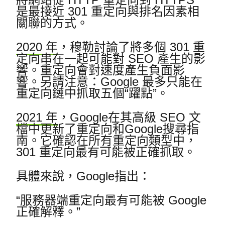
是最接近 301 重定向與排名因素相
關聯的方式。
2020 年
，
穆勒討論了將多個 301 重
定向串在一起可能對 SEO 產生的影
響。
重定向會對速度產生負面影
響。
另請注意：Google 最多只能在
重定向鏈中抓取五個“躍點”。
2021 年
，
Google
在其高級 SEO 文
檔中更新了重定向和Google搜尋指
南
。
它確認在所有重定向類型中，
301 重定向最有可能被正確抓取。
具體來說，
Google
指出：
“服務器端重定向最有可能被 Google
正確解釋。”