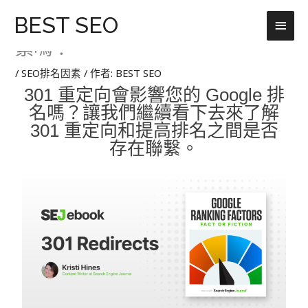
跳
主
BEST SEO
2. 301 重定向是 Google 排名因
至
主
素嗎？
要
要
選
內
/
SEO排名因素
/ 作者:
BEST SEO
容
301 重定向會影響您的 Google 排
單
名嗎？讓我們
繼續看下去來了解
301 重定向和提高排名之間是否
存在聯繫。