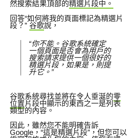
然
搜索結果頂部的
精選片段中。
回答“如何將我的頁面標記為精選片
段？”
谷歌
說，
“你不能。
谷歌系統確定
一個頁面是否會為用戶的
搜索請求提供一個很好的
精選片段，如果是，則提
升它。”
谷歌系統尋找並將在令人垂涎的
零
位置
片段中顯示的東西之一是列表
類型的內容。
因此，雖然您不能明確告訴
Google，“這是精選片段”，但您可以