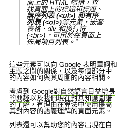
面上的 HTML 結構，查
找頁面上的標題和標題、
無序列表 (<ul>) 和有序
列表 (<ol>)
等元素，嵌套
表格、div 和換行符
(<br>)，可用於在頁面上
佈局項目列表。”
這些元素可以向 Google 表明單詞和
主題之間的關係，以及每個部分中
的內容如何與其周圍的內容相關。
考慮到 Google
對自然語言日益增長
的興趣
以及我們現在對其
知識圖譜
的了解，有理由在算法中使用提高
其對內容的語義理解的頁面元素。
列表還可以幫助您的內容出現在自