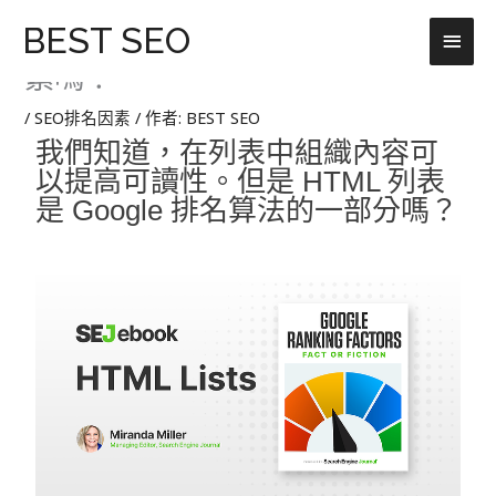
跳
主
BEST SEO
40.HTML 列表是 Google 排名因
至
主
素嗎？
要
要
選
內
/
SEO排名因素
/ 作者:
BEST SEO
容
我們知道，在列表中組織內容可
單
以提高可讀性。
但是 HTML 列表
是 Google 排名算法的一部分嗎？