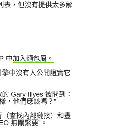
素列表，但沒有提供太多解
P 中
加入麵包屑。
引擎中沒有人公開證實它
ry Illyes 被問到：
樣，他們應該嗎？”
行（查找內部鏈接）和豐
O 無關緊要”。