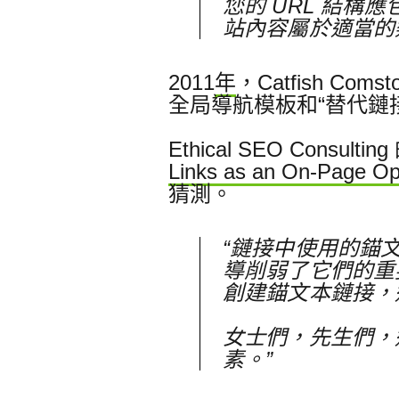
您的 URL 結
站內容屬於適當的
2011
年
，Catfish 
全局導航模板和“替代鏈
Ethical SEO Consult
Links as an On-Page Opt
猜測。
“鏈接中使用的錨
導削弱了它們的重
創建錨文本鏈接，
女士們，先生們，
素。”