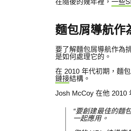
在隨後的幾年裡，
一些
S
麵包屑導航作
要了解麵包屑導航作為排
是如何處理它的。
在 2010 年代初期
鏈接
結構。
Josh McCoy 在他 201
“要創建最佳的麵
一起應用。