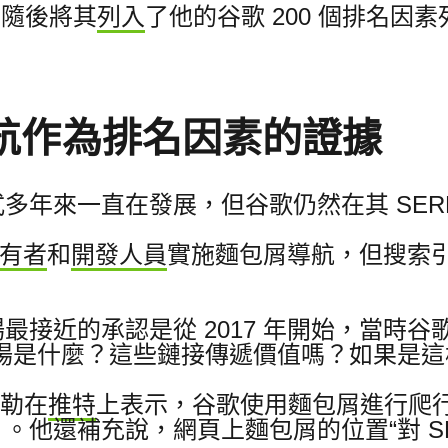
迪恩隨後將其
列入
了他的谷歌 200 個排名因
航作為排名因素的證據
式多年來一直在發展，但谷歌仍然
在其 SER
有者
和
開發人員
實施麵包屑導航，但搜索
近的承認是從 2017 年開始，當時谷歌的 Ga
場是什麼？
這些鏈接傳遞價值嗎？
如果是這
穆勒在
推特
上表示，谷歌使用麵包屑進行爬
）。
他還補充說，網頁上麵包屑的位置“對 SE