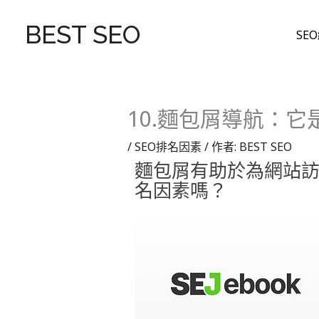
跳
至
BEST SEO
SE
主
要
內
容
10.麵包屑導航：
/
SEO排名因素
/ 作者:
BEST SEO
麵包屑有助於為網站
名因素嗎？