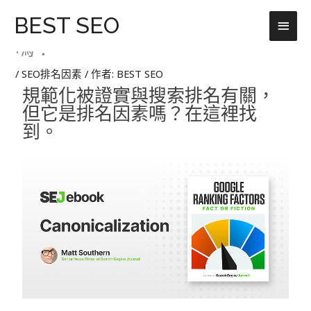
跳
主
BEST SEO
11.規範化：它是谷歌排名因素
至
主
嗎？
要
要
選
內
/
SEO排名因素
/ 作者:
BEST SEO
容
規範化被證實與搜索排名有關，
單
但它是排名因素嗎？
在這裡找
到。