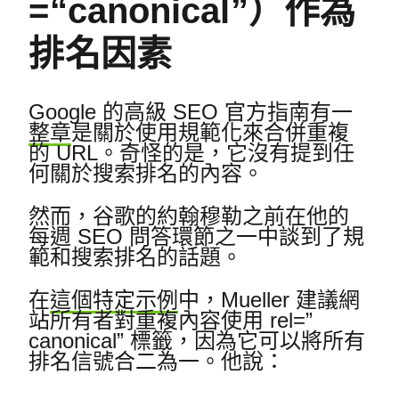
=“canonical”）作為
排名因素
Google 的高級 SEO 官方指南有一
整章
是關於使用規範化來合併重複
的 URL。
奇怪的是，它沒有提到任
何關於搜索排名的內容。
然而，谷歌的約翰穆勒之前在他的
每週 SEO 問答環節之一中談到了規
範和搜索排名的話題。
在
這個特定示例
中，Mueller 建議網
站所有者對重複內容使用 rel=”
canonical” 標籤，因為它可以將所有
排名信號合二為一。
他說：