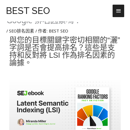
跳
主
BEST SEO
59. 潛在語義索引 (LSI)：它是
至
主
Google 排名因素嗎？
要
要
選
內
/
SEO排名因素
/ 作者:
BEST SEO
容
與您的目標關鍵字密切相關的“灑”
單
字詞是否會提高排名？這些是支
持和反對將 LSI 作為排名因素的
論據。