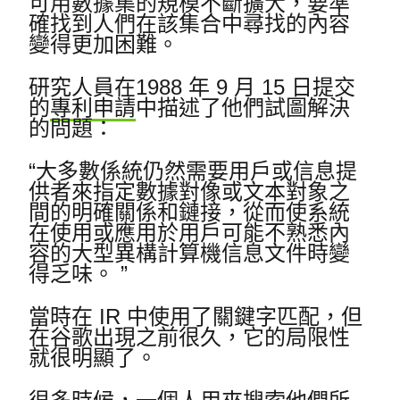
可用數據集的規模不斷擴大，要準
確找到人們在該集合中尋找的內容
變得更加困難。
研究人員在1988 年 9 月 15 日提交
的
專利申請
中描述了他們試圖解決
的問題：
“大多數係統仍然需要用戶或信息提
供者來指定數據對像或文本對象之
間的明確關係和鏈接，從而使系統
在使用或應用於用戶可能不熟悉內
容的大型異構計算機信息文件時變
得乏味。 ”
當時在 IR 中使用了關鍵字匹配，但
在谷歌出現之前很久，它的局限性
就很明顯了。