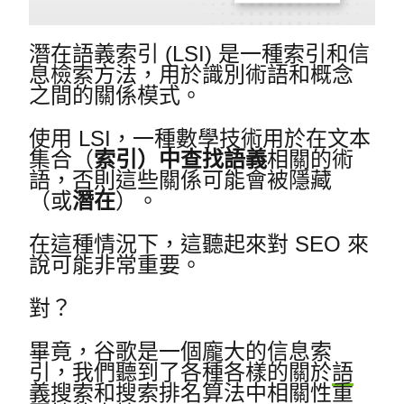
潛在語義索引 (LSI) 是一種索引和信
息檢索方法，用於識別術語和概念
之間的關係模式。
使用 LSI，一種數學技術用於
在文本
集合（
索引）中查找
語義
相關的術
語，否則這些關係可能會被隱藏
（或
潛在
）。
在這種情況下，這聽起來對 SEO 來
說可能非常重要。
對？
畢竟，谷歌是一個龐大的信息索
引，我們聽到了各種各樣的關於
語
義搜索
和
搜索排名算法
中相關性重