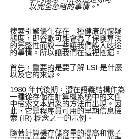
以完全忽略的事情。”
搜索引擎優化存在一種健康的懷疑
態度，即谷歌可能會為了保護算法
的完整性而說一些讓我們誤入歧途
的事情。
所以讓我們在這裡挖掘。
首先，重要的是要了解 LSI 是什麼
以及它的來源。
1980 年代後期，潛在語義結構作為
一種從存儲在計算機系統中的文件
中檢索文本對象的方法而出現。
因
此，它是程序員可用的早期信息檢
索 (IR) 概念之一的示例。
隨著計算機存儲容量的提高和電子