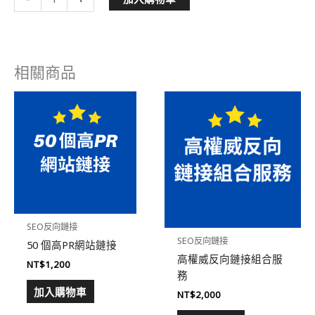
網
站
SEO
計
相關商品
劃
數
量
SEO反向鏈接
SEO反向鏈接
50 個高PR網站鏈接
高權威反向鏈接組合服
NT$
1,200
務
加入購物車
NT$
2,000