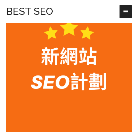
跳
主
BEST SEO
至
主
要
要
選
內
容
單