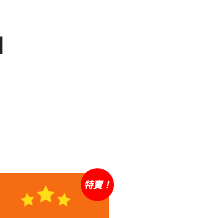
原
目
特賣！
始
前
價
價
格：
格：
NT$35,000。
NT$30,000。