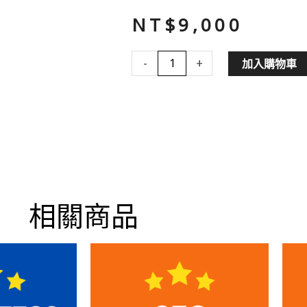
NT$
9,000
排
-
+
加入購物車
名
恢
復
SEO
計
劃
數
量
相關商品