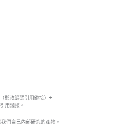
 1（郵政編碼引用鏈接）+
p引用鏈接。
它是我們自己內部研究的產物。