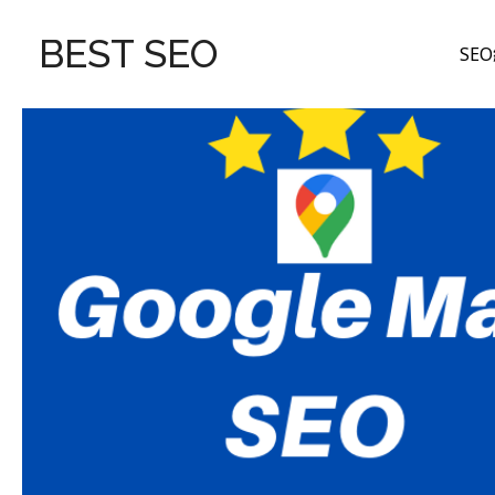
跳
至
BEST SEO
SE
主
要
內
容