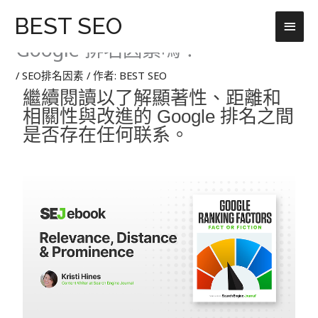
跳
主
BEST SEO
70.相關性、距離和顯著性是
至
主
Google 排名因素嗎？
要
要
選
內
/
SEO排名因素
/ 作者:
BEST SEO
容
繼續閱讀以了解顯著性、距離和
單
相關性與改進的 Google 排名之間
是否存在任何联系。