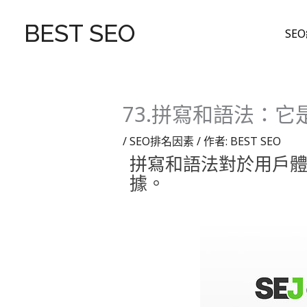
跳
至
BEST SEO
SE
主
要
內
容
73.拼寫和語法：
/
SEO排名因素
/ 作者:
BEST SEO
拼寫和語法對於用戶
據。