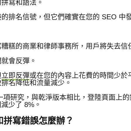
的拼寫和語法。
的排名信號，但它們確實在您的 SEO 中
寫糟糕的商業和律師事務所，用戶將失去信
們就會反彈。
但
立即反彈
或在您的內容上花費的時間少於
致排名降低和流量減少。
anet 的一項研究，與乾淨版本相比，登陸頁面
減少了 8%。
和拼寫錯誤怎麼辦？