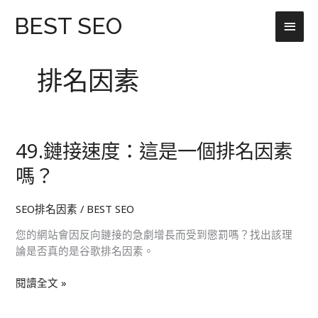
跳
主
BEST SEO
至
主
要
要
排名因素
選
內
容
單
49.鏈接速度：這是一個排名因素
49.
鏈
嗎？
接
速
SEO排名因素
/
BEST SEO
度：
這
您的網站會因反向鏈接的急劇增長而受到懲罰嗎？找出該理
是
論是否真的是谷歌排名因素。
一
個
閱讀全文 »
排
名