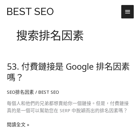
跳
主
BEST SEO
至
主
要
要
搜索排名因素
選
內
容
單
53. 付費鏈接是 Google 排名因素
53.
付
嗎？
費
鏈
SEO排名因素
/
BEST SEO
接
是
每個人和他們的兄弟都想賣給你一個鏈接。但是，付費鏈接
Google
真的是一個可以幫助您在 SERP 中脫穎而出的排名因素嗎？
排
名
閱讀全文 »
因
素