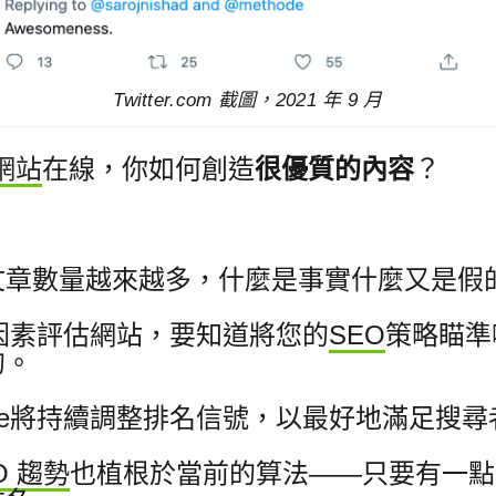
Twitter.com 截圖，2021 年 9 月
個網站
在線，你如何創造
很優質的內容
？
文章數量越來越多，什麼是事實
什麼又是假
名因素評估網站，要知道將您的
SEO
策略瞄準
的。
gle將持續調整排名信號，以最好地滿足搜
O 趨勢
也植根於當前的算法——只要有一點創