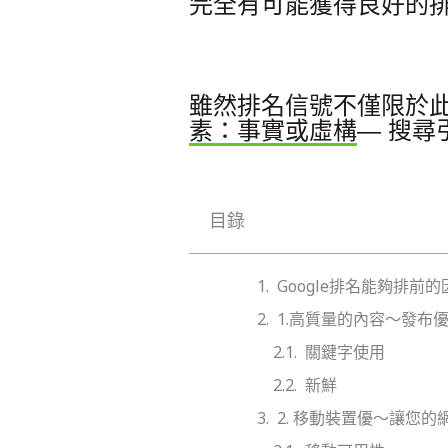
完全有可能獲得良好的
雖然排名信號不僅限於
素：事實或虛構
— 搜尋
目錄
Google排名能夠排前
1.高質量的內容～發布
關鍵字使用
新鮮
2. 移動裝置優～讓您