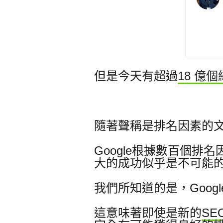
但是今天有超過
18 億
隨著聲稱是排名因素的
Google根據數百個排
大的成功似乎是不可能
我們
所
知道的是，Goo
這意味著即使是新的
SE