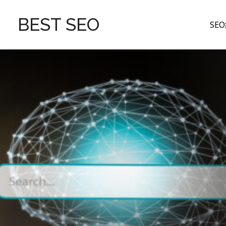
跳
至
BEST SEO
SE
主
要
內
容