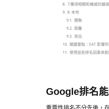
7.獲得相關和權威的鏈
8. 本地
關聯
距離
突出
關鍵要點：EAT 影響
使用這些排名因素來創造 
Google排
重要性排名不分先後
，在