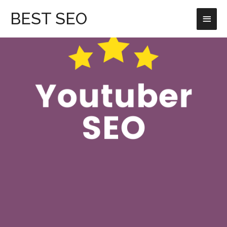
跳
主
BEST SEO
至
主
要
要
選
內
容
單