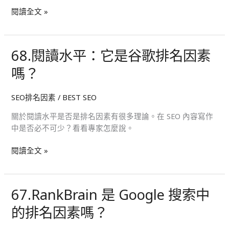
名
閱讀全文 »
因
素
嗎？
68.閱讀水平：它是谷歌排名因素
68.
閱
嗎？
讀
水
SEO排名因素
/
BEST SEO
平：
它
關於閱讀水平是否是排名因素有很多理論。在 SEO 內容寫作
是
中是否必不可少？看看專家怎麼說。
谷
歌
閱讀全文 »
排
名
因
67.RankBrain 是 Google 搜索中
67.RankBrain
素
是
嗎？
的排名因素嗎？
Google
搜