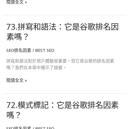
閱讀全文 »
情
況：
它
73.拼寫和語法：它是谷歌排名因
73.
是
拼
Google
素嗎？
寫
排
和
名
SEO排名因素
/
BEST SEO
語
因
法：
素
拼寫和語法對於用戶體驗很重要。但它是谷歌的排名因素
它
嗎？
嗎？我們在本章中揭示了證據。
是
谷
閱讀全文 »
歌
排
名
72.模式標記：它是谷歌排名因素
72.
因
模
素
嗎？
式
嗎？
標
SEO排名因素
/
BEST SEO