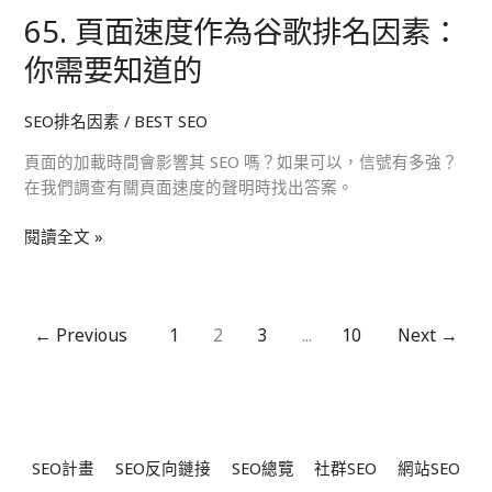
它
65. 頁面速度作為谷歌排名因素：
65.
是
頁
Google
你需要知道的
面
排
速
名
SEO排名因素
/
BEST SEO
度
因
作
素
頁面的加載時間會影響其 SEO 嗎？如果可以，信號有多強？
為
嗎？
在我們調查有關頁面速度的聲明時找出答案。
谷
歌
閱讀全文 »
排
名
因
素：
←
Previous
1
2
3
...
10
Next
→
你
需
要
知
道
SEO計畫
SEO反向鏈接
SEO總覽
社群SEO
網站SEO
的