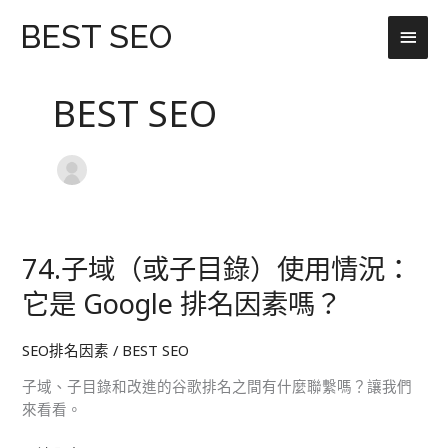
跳
主
BEST SEO
至
主
要
要
BEST SEO
選
內
容
單
74.子域（或子目錄）使用情況：
74.
子
它是 Google 排名因素嗎？
域
（或
SEO排名因素
/
BEST SEO
子
目
子域、子目錄和改進的谷歌排名之間有什麼聯繫嗎？讓我們
錄）
來看看。
使
用