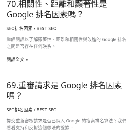
70.相關性、距離和顯著性是
70.
素
相
嗎？
Google 排名因素嗎？
關
性、
SEO排名因素
/
BEST SEO
距
離
繼續閱讀以了解顯著性、距離和相關性與改進的 Google 排名
和
之間是否存在任何联系。
顯
著
閱讀全文 »
性
是
Google
69.重審請求是 Google 排名因素
69.
排
重
名
嗎？
審
因
請
素
SEO排名因素
/
BEST SEO
求
嗎？
是
提交重新審核請求是否已納入 Google 的搜索排名算法？我們
Google
看看支持和反對這個想法的證據。
排