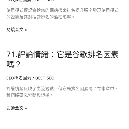
記：
它
使用模式標記會給您的網站帶來排名提升嗎？發現使用模式
是
的證據及其對搜索排名的潛在影響。
谷
歌
閱讀全文 »
排
名
因
71.評論情緒：它是谷歌排名因素
71.
素
評
嗎？
嗎？
論
情
SEO排名因素
/
BEST SEO
緒：
它
評論情緒反映了主流觀點，但它是排名因素嗎？在本章中，
是
我們將研究索賠和證據。
谷
歌
閱讀全文 »
排
名
因