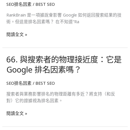
SEO排名因素
/
BEST SEO
索
中
RankBrain 是一項據說會影響 Google 如何返回搜索結果的技
的
術。但這是排名因素嗎？ 在不知道“Ra
排
名
閱讀全文 »
因
素
嗎？
66. 與搜索者的物理接近度：它是
66.
與
Google 排名因素嗎？
搜
索
SEO排名因素
/
BEST SEO
者
的
搜索者與業務影響排名的物理距離有多近？將支持（和反
物
對）它的證據視為排名因素。
理
接
閱讀全文 »
近
度：